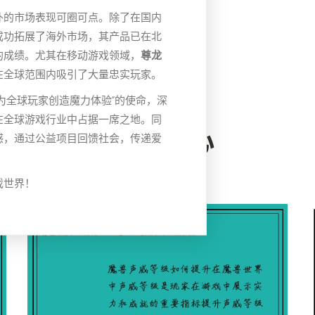
外的市场表现可圈可点。除了在国内
成功拓展了海外市场，其产品已在北
的成绩。尤其在移动游戏领域，
尊龙
在全球范围内吸引了大量忠实玩家。
为全球玩家创造魔力体验”的使命，深
OUR PROJECTS
在全球游戏行业中占据一席之地。同
案例中心
感，通过公益项目回馈社会，传递爱
戏世界！