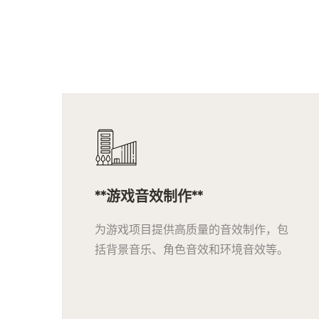
**游戏音效制作**
为游戏项目提供高质量的音效制作，包
括背景音乐、角色音效和环境音效等。