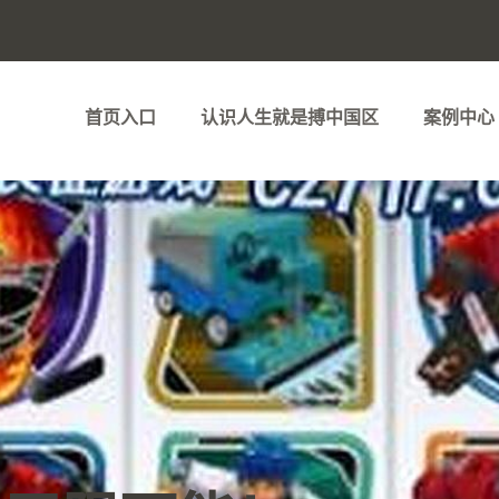
首页入口
认识人生就是搏中国区
案例中心