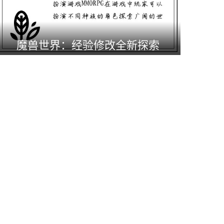
魔
魔兽世界：经验修改全新探索