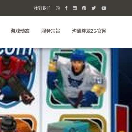
找到我们
游戏动态
服务宗旨
沟通尊龙Z6·官网