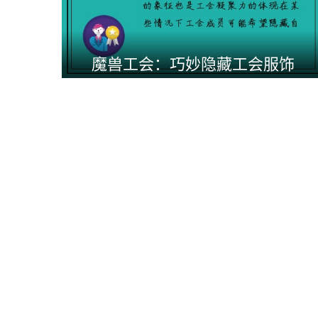
险之
魔兽工会：巧妙隐藏工会服饰