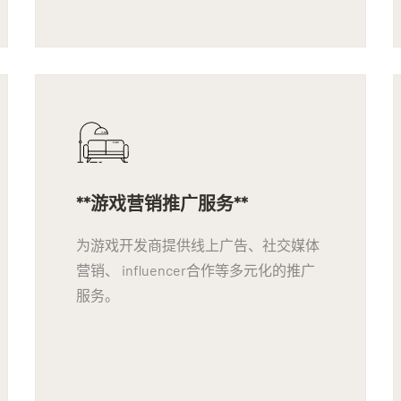
**游戏营销推广服务**
为游戏开发商提供线上广告、社交媒体
营销、 influencer合作等多元化的推广
服务。