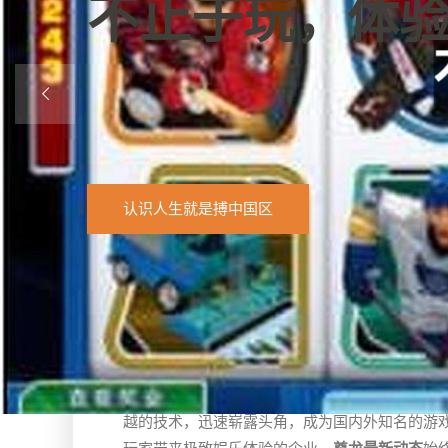
不止于玩，体
认识人生就是搏中国区
ABOUT US
认识人生就是搏中
尊龙最新动态
公司成立于2008年，总部位于美
越的技术，迅速崭露头角，成为国内外知名的游
玩家带来极致娱乐体验的企业，
尊龙最新动态
始